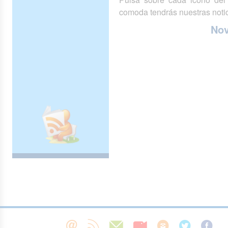
comoda tendrás nuestras notic
No