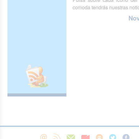
comoda tendrás nuestras notic
No