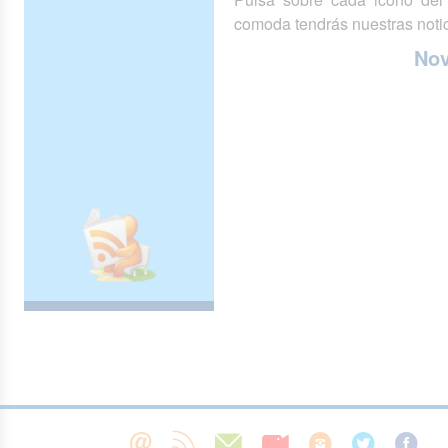
comoda tendrás nuestras notic
No