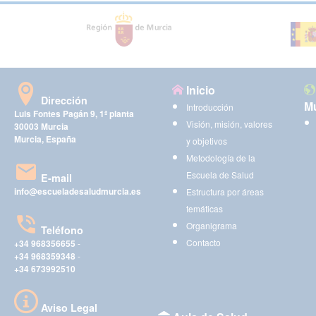
Inicio
Dirección
Mu
Introducción
Luis Fontes Pagán 9, 1ª planta
Visión, misión, valores
30003 Murcia
Murcia, España
y objetivos
Metodología de la
Escuela de Salud
E-mail
info@escueladesaludmurcia.es
Estructura por áreas
temáticas
Organigrama
Teléfono
Contacto
+34 968356655
-
+34 968359348
-
+34 673992510
Aviso Legal