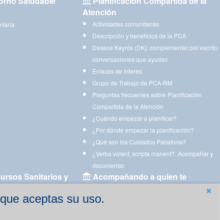
orno Saludable
Planificación Compartida de la
Atención
Actividades comunitarias
ntaria
Descripción y beneficios de la PCA
Deseos Kayrós (DK): complementar por escrito
conversaciones que ayudan
Enlaces de interés
Grupo de Trabajo de PCA-RM
Preguntas frecuentes sobre Planificación
Compartida de la Atención
¿Cuándo empezar a planificar?
¿Por dónde empezar la planificación?
¿Qué son los Cuidados Paliativos?
¿Verba volant, scripta manent?. Acompañar y
documentar.
ursos Sanitarios y
Acompañando a quien te
acompaña
 que aceptas su uso.
Aplicaciones para descargar
Ejercicios estimulación cognitiva para imprimir