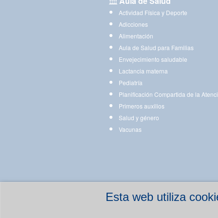
Aula de Salud
Actividad Física y Deporte
Adicciones
Alimentación
Aula de Salud para Familias
Envejecimiento saludable
Lactancia materna
Pediatría
Planificación Compartida de la Atenc
Primeros auxilios
Salud y género
Vacunas
Esta web utiliza coo