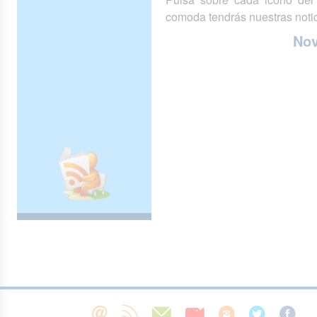
comoda tendrás nuestras notic
No