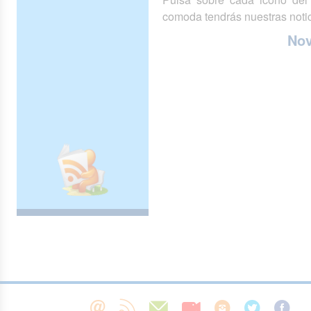
comoda tendrás nuestras notic
No