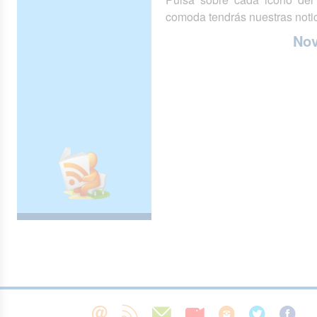
comoda tendrás nuestras notic
No