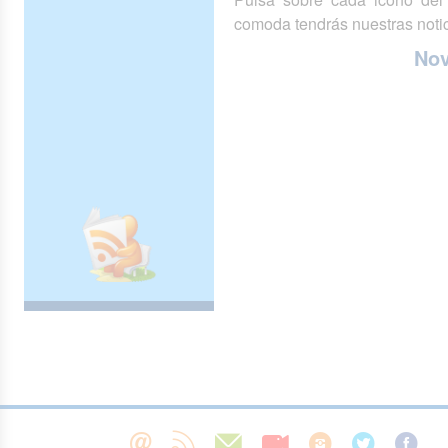
comoda tendrás nuestras notic
No