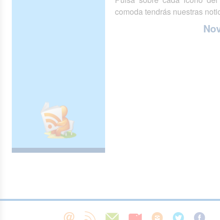
comoda tendrás nuestras notic
No