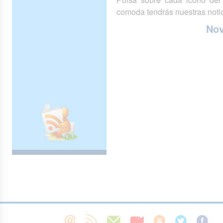
comoda tendrás nuestras notic
No