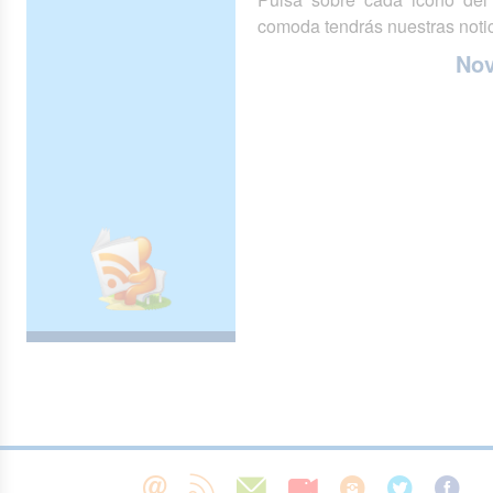
comoda tendrás nuestras notic
No