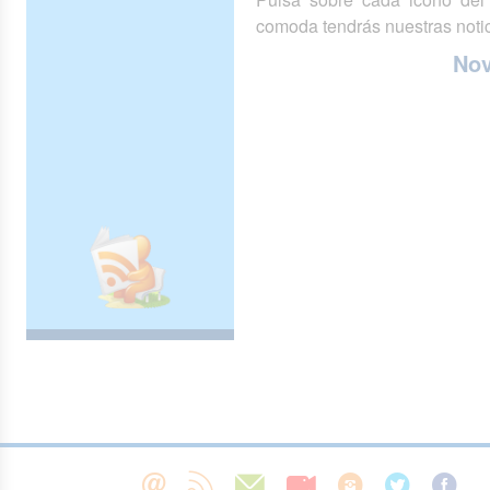
comoda tendrás nuestras notic
No