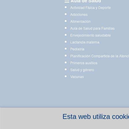
Aula de Salud
Actividad Física y Deporte
Adicciones
Alimentación
Aula de Salud para Familias
Envejecimiento saludable
Lactancia materna
Pediatría
Planificación Compartida de la Atenc
Primeros auxilios
Salud y género
Vacunas
Esta web utiliza coo