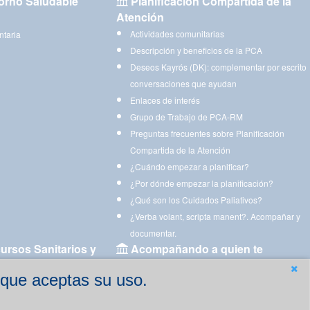
orno Saludable
Planificación Compartida de la
Atención
Actividades comunitarias
ntaria
Descripción y beneficios de la PCA
Deseos Kayrós (DK): complementar por escrito
conversaciones que ayudan
Enlaces de interés
Grupo de Trabajo de PCA-RM
Preguntas frecuentes sobre Planificación
Compartida de la Atención
¿Cuándo empezar a planificar?
¿Por dónde empezar la planificación?
¿Qué son los Cuidados Paliativos?
¿Verba volant, scripta manent?. Acompañar y
documentar.
ursos Sanitarios y
Acompañando a quien te
acompaña
 que aceptas su uso.
Aplicaciones para descargar
Ejercicios estimulación cognitiva para imprimir