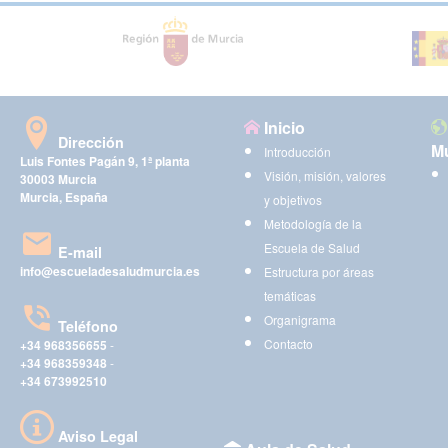
Inicio
Dirección
Mu
Introducción
Luis Fontes Pagán 9, 1ª planta
Visión, misión, valores
30003 Murcia
Murcia, España
y objetivos
Metodología de la
Escuela de Salud
E-mail
info@escueladesaludmurcia.es
Estructura por áreas
temáticas
Organigrama
Teléfono
Contacto
+34 968356655
-
+34 968359348
-
+34 673992510
Aviso Legal