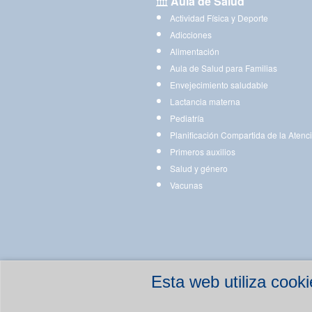
Aula de Salud
Actividad Física y Deporte
Adicciones
Alimentación
Aula de Salud para Familias
Envejecimiento saludable
Lactancia materna
Pediatría
Planificación Compartida de la Atenc
Primeros auxilios
Salud y género
Vacunas
Esta web utiliza coo