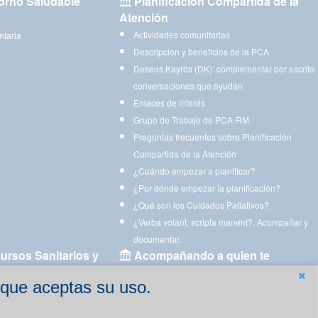
orno Saludable
Planificación Compartida de la
Atención
Actividades comunitarias
ntaria
Descripción y beneficios de la PCA
Deseos Kayrós (DK): complementar por escrito
conversaciones que ayudan
Enlaces de interés
Grupo de Trabajo de PCA-RM
Preguntas frecuentes sobre Planificación
Compartida de la Atención
¿Cuándo empezar a planificar?
¿Por dónde empezar la planificación?
¿Qué son los Cuidados Paliativos?
¿Verba volant, scripta manent?. Acompañar y
documentar.
ursos Sanitarios y
Acompañando a quien te
acompaña
 que aceptas su uso.
Aplicaciones para descargar
Ejercicios estimulación cognitiva para imprimir