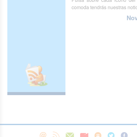
comoda tendrás nuestras notic
No