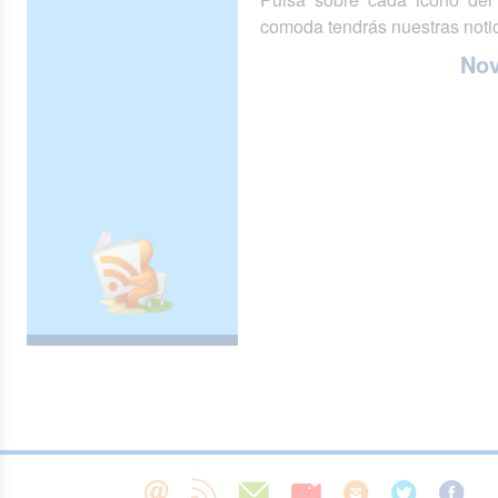
comoda tendrás nuestras notic
No