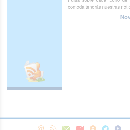
comoda tendrás nuestras notic
No