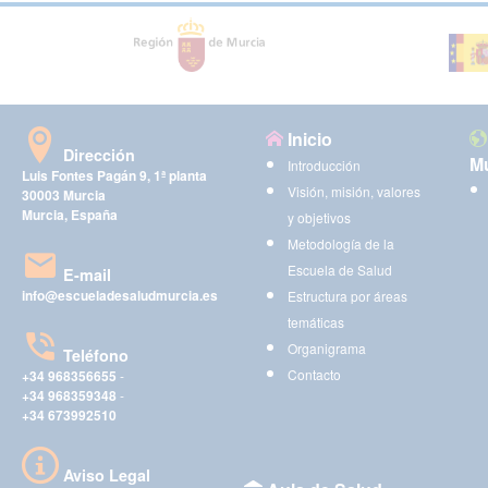
Inicio
Dirección
Mu
Introducción
Luis Fontes Pagán 9, 1ª planta
Visión, misión, valores
30003 Murcia
Murcia, España
y objetivos
Metodología de la
Escuela de Salud
E-mail
info@escueladesaludmurcia.es
Estructura por áreas
temáticas
Organigrama
Teléfono
Contacto
+34 968356655
-
+34 968359348
-
+34 673992510
Aviso Legal