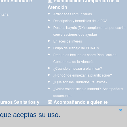
orno Saludable
Planificación Compartida de la
Atención
Actividades comunitarias
ntaria
Descripción y beneficios de la PCA
Deseos Kayrós (DK): complementar por escrito
conversaciones que ayudan
Enlaces de interés
Grupo de Trabajo de PCA-RM
Preguntas frecuentes sobre Planificación
Compartida de la Atención
¿Cuándo empezar a planificar?
¿Por dónde empezar la planificación?
¿Qué son los Cuidados Paliativos?
¿Verba volant, scripta manent?. Acompañar y
documentar.
ursos Sanitarios y
Acompañando a quien te
acompaña
 que aceptas su uso.
Aplicaciones para descargar
Ejercicios estimulación cognitiva para imprimir