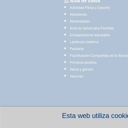
Aula de Salud
Actividad Física y Deporte
Adicciones
Alimentación
Aula de Salud para Familias
Envejecimiento saludable
Lactancia materna
Pediatría
Planificación Compartida de la Atenc
Primeros auxilios
Salud y género
Vacunas
Esta web utiliza coo