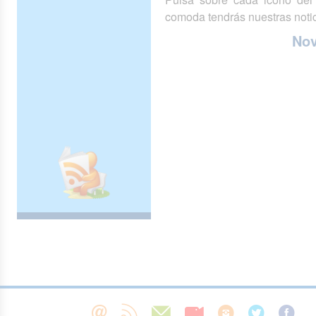
comoda tendrás nuestras notic
No