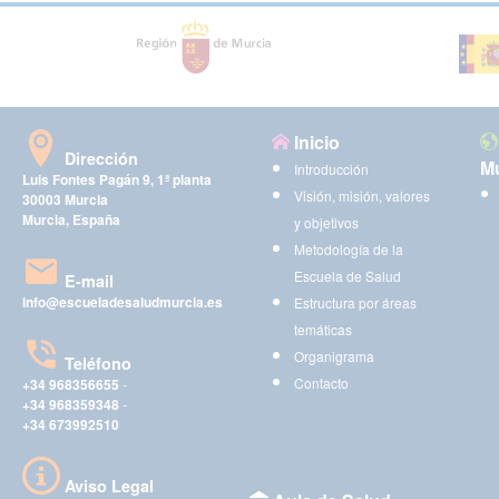
Inicio
Dirección
Mu
Introducción
Luis Fontes Pagán 9, 1ª planta
Visión, misión, valores
30003 Murcia
Murcia, España
y objetivos
Metodología de la
Escuela de Salud
E-mail
info@escueladesaludmurcia.es
Estructura por áreas
temáticas
Organigrama
Teléfono
Contacto
+34 968356655
-
+34 968359348
-
+34 673992510
Aviso Legal