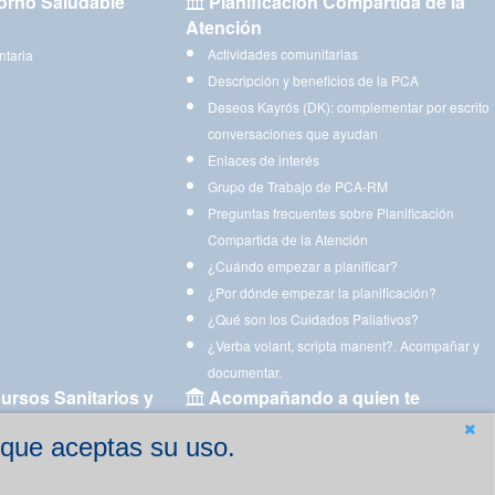
orno Saludable
Planificación Compartida de la
Atención
Actividades comunitarias
ntaria
Descripción y beneficios de la PCA
Deseos Kayrós (DK): complementar por escrito
conversaciones que ayudan
Enlaces de interés
Grupo de Trabajo de PCA-RM
Preguntas frecuentes sobre Planificación
Compartida de la Atención
¿Cuándo empezar a planificar?
¿Por dónde empezar la planificación?
¿Qué son los Cuidados Paliativos?
¿Verba volant, scripta manent?. Acompañar y
documentar.
ursos Sanitarios y
Acompañando a quien te
acompaña
 que aceptas su uso.
Aplicaciones para descargar
Ejercicios estimulación cognitiva para imprimir