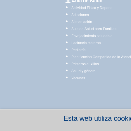
Aula de Salud
Actividad Física y Deporte
Adicciones
Alimentación
Aula de Salud para Familias
Envejecimiento saludable
Lactancia materna
Pediatría
Planificación Compartida de la Atenc
Primeros auxilios
Salud y género
Vacunas
Esta web utiliza coo