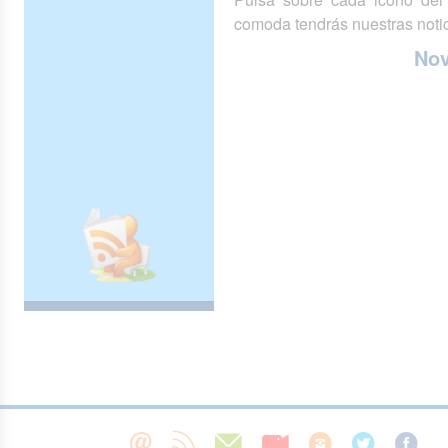
comoda tendrás nuestras notic
No