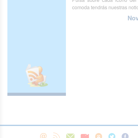
comoda tendrás nuestras notic
No