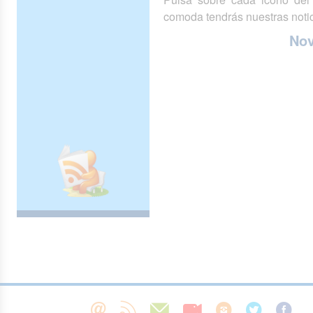
comoda tendrás nuestras notic
No