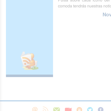
comoda tendrás nuestras notic
No