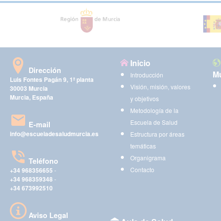
Inicio
Dirección
Mu
Introducción
Luis Fontes Pagán 9, 1ª planta
Visión, misión, valores
30003 Murcia
Murcia, España
y objetivos
Metodología de la
Escuela de Salud
E-mail
info@escueladesaludmurcia.es
Estructura por áreas
temáticas
Organigrama
Teléfono
Contacto
+34 968356655
-
+34 968359348
-
+34 673992510
Aviso Legal