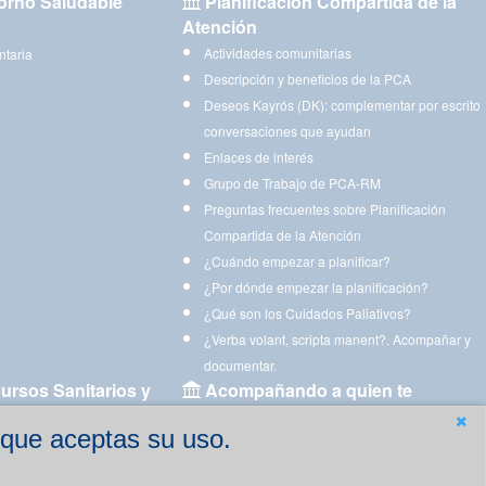
orno Saludable
Planificación Compartida de la
Atención
Actividades comunitarias
ntaria
Descripción y beneficios de la PCA
Deseos Kayrós (DK): complementar por escrito
conversaciones que ayudan
Enlaces de interés
Grupo de Trabajo de PCA-RM
Preguntas frecuentes sobre Planificación
Compartida de la Atención
¿Cuándo empezar a planificar?
¿Por dónde empezar la planificación?
¿Qué son los Cuidados Paliativos?
¿Verba volant, scripta manent?. Acompañar y
documentar.
ursos Sanitarios y
Acompañando a quien te
acompaña
 que aceptas su uso.
Aplicaciones para descargar
Ejercicios estimulación cognitiva para imprimir