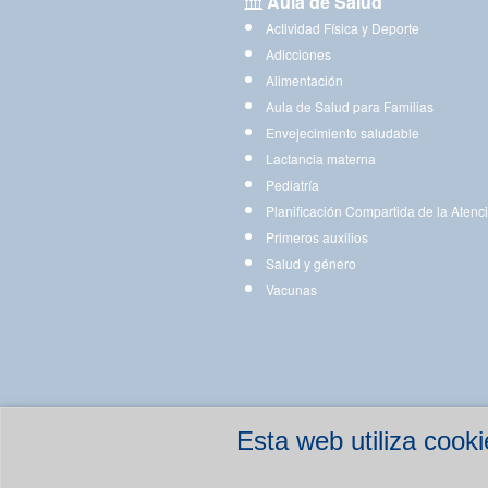
Aula de Salud
Actividad Física y Deporte
Adicciones
Alimentación
Aula de Salud para Familias
Envejecimiento saludable
Lactancia materna
Pediatría
Planificación Compartida de la Atenc
Primeros auxilios
Salud y género
Vacunas
Esta web utiliza coo