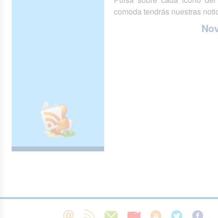
comoda tendrás nuestras notic
No