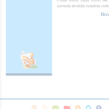
comoda tendrás nuestras notic
No