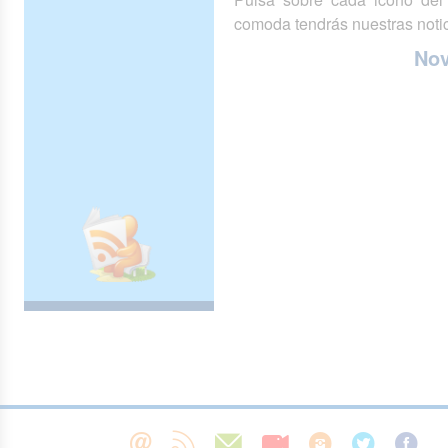
comoda tendrás nuestras notic
No