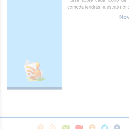
comoda tendrás nuestras notic
No