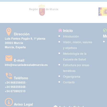
Inicio
Dirección
Mu
Introducción
Luis Fontes Pagán 9, 1ª planta
Visión, misión, valores
30003 Murcia
Murcia, España
y objetivos
Metodología de la
Escuela de Salud
E-mail
info@escueladesaludmurcia.es
Estructura por áreas
temáticas
Organigrama
Teléfono
Contacto
+34 968356655
-
+34 968359348
-
+34 673992510
Aviso Legal