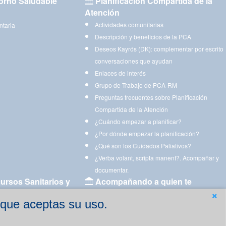
orno Saludable
Planificación Compartida de la
Atención
Actividades comunitarias
ntaria
Descripción y beneficios de la PCA
Deseos Kayrós (DK): complementar por escrito
conversaciones que ayudan
Enlaces de interés
Grupo de Trabajo de PCA-RM
Preguntas frecuentes sobre Planificación
Compartida de la Atención
¿Cuándo empezar a planificar?
¿Por dónde empezar la planificación?
¿Qué son los Cuidados Paliativos?
¿Verba volant, scripta manent?. Acompañar y
documentar.
ursos Sanitarios y
Acompañando a quien te
acompaña
 que aceptas su uso.
Aplicaciones para descargar
Ejercicios estimulación cognitiva para imprimir