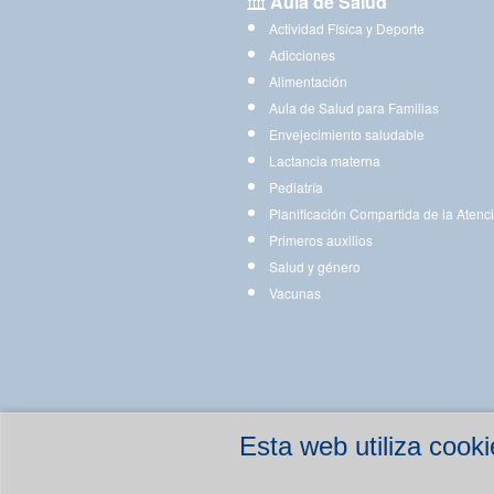
Aula de Salud
Actividad Física y Deporte
Adicciones
Alimentación
Aula de Salud para Familias
Envejecimiento saludable
Lactancia materna
Pediatría
Planificación Compartida de la Atenc
Primeros auxilios
Salud y género
Vacunas
Esta web utiliza coo