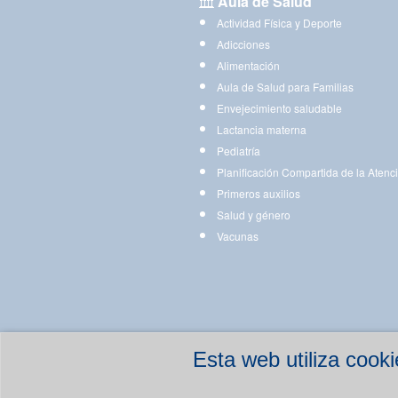
Aula de Salud
Actividad Física y Deporte
Adicciones
Alimentación
Aula de Salud para Familias
Envejecimiento saludable
Lactancia materna
Pediatría
Planificación Compartida de la Atenc
Primeros auxilios
Salud y género
Vacunas
Esta web utiliza coo