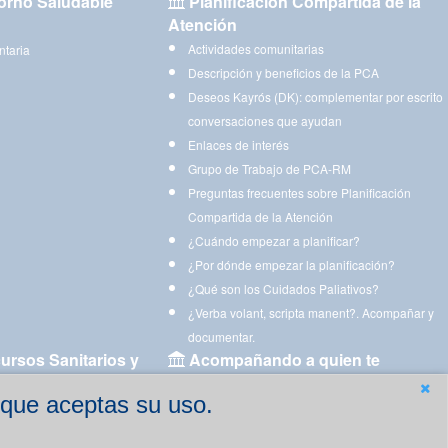
orno Saludable
Planificación Compartida de la
Atención
Actividades comunitarias
ntaria
Descripción y beneficios de la PCA
Deseos Kayrós (DK): complementar por escrito
conversaciones que ayudan
Enlaces de interés
Grupo de Trabajo de PCA-RM
Preguntas frecuentes sobre Planificación
Compartida de la Atención
¿Cuándo empezar a planificar?
¿Por dónde empezar la planificación?
¿Qué son los Cuidados Paliativos?
¿Verba volant, scripta manent?. Acompañar y
documentar.
ursos Sanitarios y
Acompañando a quien te
acompaña
 que aceptas su uso.
Aplicaciones para descargar
Ejercicios estimulación cognitiva para imprimir