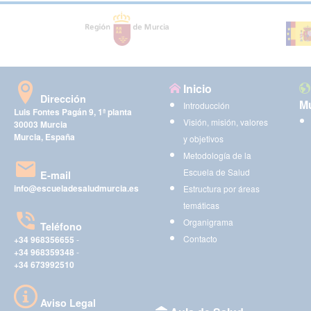
Inicio
Dirección
Mu
Introducción
Luis Fontes Pagán 9, 1ª planta
Visión, misión, valores
30003 Murcia
Murcia, España
y objetivos
Metodología de la
Escuela de Salud
E-mail
info@escueladesaludmurcia.es
Estructura por áreas
temáticas
Organigrama
Teléfono
Contacto
+34 968356655
-
+34 968359348
-
+34 673992510
Aviso Legal