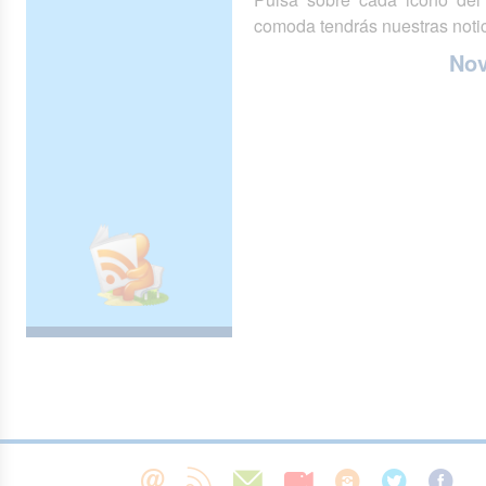
comoda tendrás nuestras notic
No