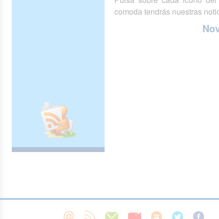
comoda tendrás nuestras notic
No