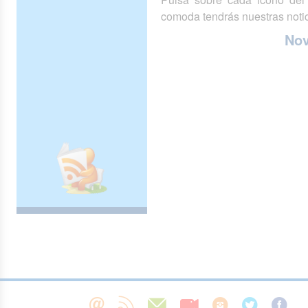
comoda tendrás nuestras notic
No