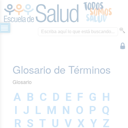
Glosario de Términos
Glosario
A
B
C
D
E
F
G
H
I
J
L
M
N
O
P
Q
R
S
T
U
V
X
Y
Z