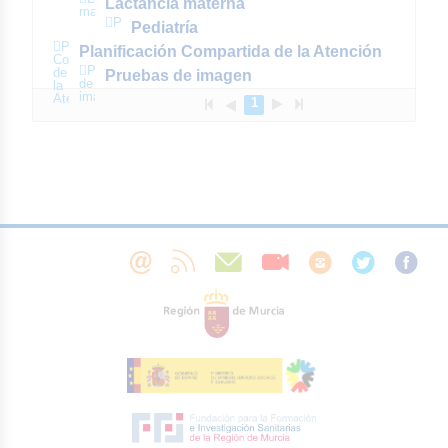
Lactancia materna
materna
Pediatría
Pediatría
Planificación
Planificación Compartida de la Atención
Compartida
Pruebas
de
Pruebas de imagen
de
la
imagen
Atención
1