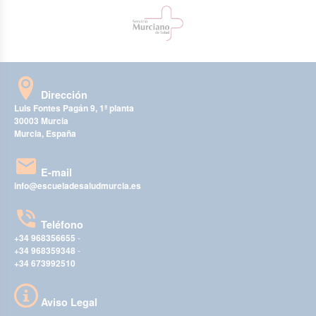
Dirección
Luis Fontes Pagán 9, 1ª planta
30003 Murcia
Murcia, España
E-mail
info@escueladesaludmurcia.es
Teléfono
+34 968356655
-
+34 968359348
-
+34 673992510
Aviso Legal