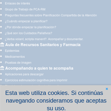
Enlaces de interés
Grupo de Trabajo de PCA-RM
Preguntas frecuentes sobre Planificación Compartida de la Atención
¿Cuándo empezar a planificar?
¿Por dónde empezar la planificación?
¿Qué son los Cuidados Paliativos?
¿Verba volant, scripta manent?. Acompañar y documentar.
Aula de Recursos Sanitarios y Farmacia
Epidemias
Medicamentos
Pruebas de imagen
Acompañando a quien te acompaña
Aplicaciones para descargar
Ejercicios estimulación cognitiva para imprimir
Ejercicios y juegos de estimulación on line
Esta web utiliza cookies. Si continúas
navegando consideramos que aceptas
su uso.