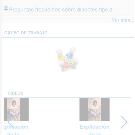
Preguntas frecuentes sobre diabetes tipo 2
Ver más...
GRUPO DE TRABAJO
VÍDEOS
Explicación
Explicación
de la
de la