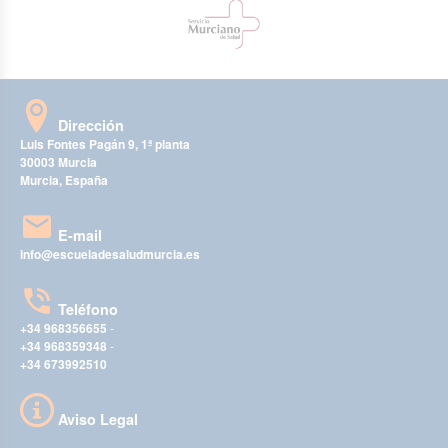
Dirección
Luis Fontes Pagán 9, 1ª planta
30003 Murcia
Murcia, España
E-mail
info@escueladesaludmurcia.es
Teléfono
+34 968356655
-
+34 968359348
-
+34 673992510
Aviso Legal