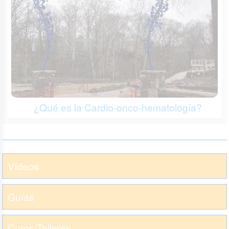
¿Qué es la Cardio-onco-hematología?
Vídeos
Guías
Curos/Talleres