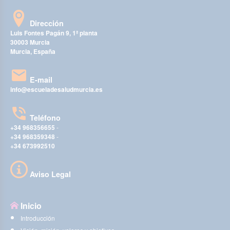
Dirección
Luis Fontes Pagán 9, 1ª planta
30003 Murcia
Murcia, España
E-mail
info@escueladesaludmurcia.es
Teléfono
+34 968356655
-
+34 968359348
-
+34 673992510
Aviso Legal
Inicio
Introducción