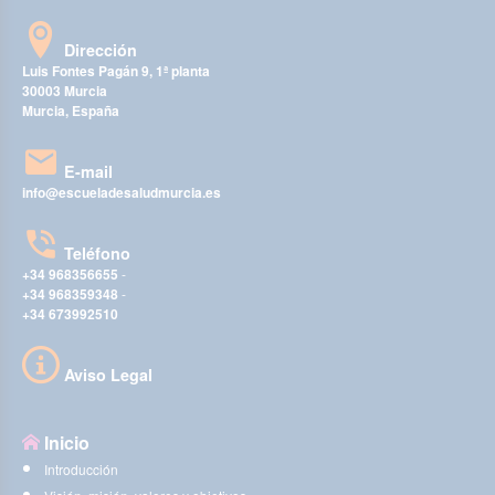
Dirección
Luis Fontes Pagán 9, 1ª planta
30003 Murcia
Murcia, España
E-mail
info@escueladesaludmurcia.es
Teléfono
+34 968356655
-
+34 968359348
-
+34 673992510
Aviso Legal
Inicio
Introducción