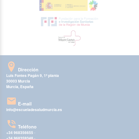
Dirección
Luis Fontes Pagán 9, 1ª planta
30003 Murcia
Murcia, España
E-mail
info@escueladesaludmurcia.es
Teléfono
+34 968356655
-
+34 968359348
-