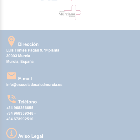
Dirección
Luis Fontes Pagán 9, 1ª planta
30003 Murcia
Murcia, España
E-mail
info@escueladesaludmurcia.es
Teléfono
+34 968356655
-
+34 968359348
-
+34 673992510
Aviso Legal