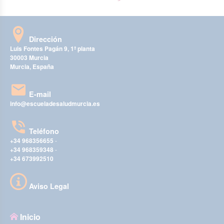
Dirección
Luis Fontes Pagán 9, 1ª planta
30003 Murcia
Murcia, España
E-mail
info@escueladesaludmurcia.es
Teléfono
+34 968356655
-
+34 968359348
-
+34 673992510
Aviso Legal
Inicio