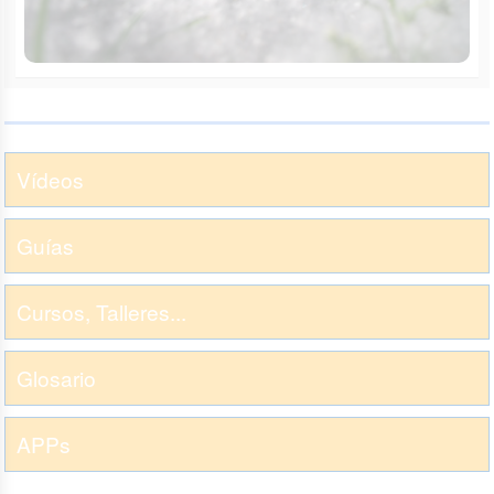
Vídeos
Guías
Cursos, Talleres...
Glosario
APPs