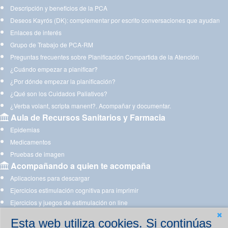
Descripción y beneficios de la PCA
Deseos Kayrós (DK): complementar por escrito conversaciones que ayudan
Enlaces de interés
Grupo de Trabajo de PCA-RM
Preguntas frecuentes sobre Planificación Compartida de la Atención
¿Cuándo empezar a planificar?
¿Por dónde empezar la planificación?
¿Qué son los Cuidados Paliativos?
¿Verba volant, scripta manent?. Acompañar y documentar.
Aula de Recursos Sanitarios y Farmacia
Epidemias
Medicamentos
Pruebas de imagen
Acompañando a quien te acompaña
Aplicaciones para descargar
Ejercicios estimulación cognitiva para imprimir
Ejercicios y juegos de estimulación on line
Esta web utiliza cookies. Si continúas