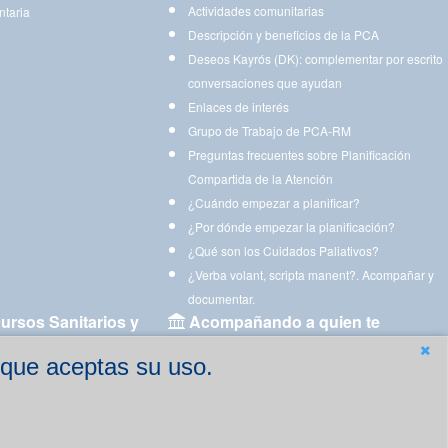
Actividades comunitarias
ntaria
Descripción y beneficios de la PCA
Deseos Kayrós (DK): complementar por escrito
conversaciones que ayudan
Enlaces de interés
Grupo de Trabajo de PCA-RM
Preguntas frecuentes sobre Planificación
Compartida de la Atención
¿Cuándo empezar a planificar?
¿Por dónde empezar la planificación?
¿Qué son los Cuidados Paliativos?
¿Verba volant, scripta manent?. Acompañar y
documentar.
ursos Sanitarios y
Acompañando a quien te
acompaña
 que aceptas su uso.
Aplicaciones para descargar
Ejercicios estimulación cognitiva para imprimir
gen
Ejercicios y juegos de estimulación on line