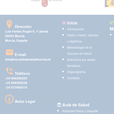
Inicio
Dirección
Mu
Introducción
Luis Fontes Pagán 9, 1ª planta
Visión, misión, valores
30003 Murcia
Murcia, España
y objetivos
Metodología de la
Escuela de Salud
E-mail
info@escueladesaludmurcia.es
Estructura por áreas
temáticas
Organigrama
Teléfono
Contacto
+34 968356655
-
+34 968359348
-
+34 673992510
Aviso Legal
Aula de Salud
Actividad Física y Deporte