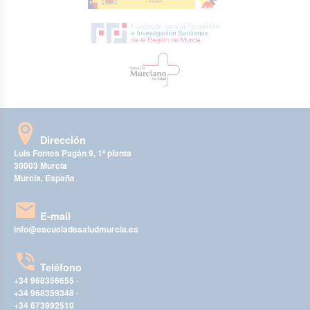
Dirección
Luis Fontes Pagán 9, 1ª planta
30003 Murcia
Murcia, España
E-mail
info@escueladesaludmurcia.es
Teléfono
+34 968356655
-
+34 968359348
-
+34 673992510