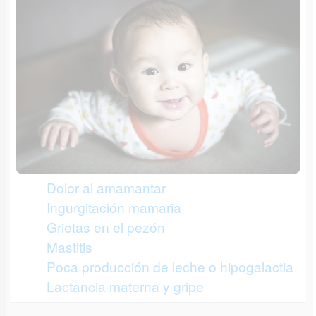
Dolor al amamantar
Ingurgitación mamaria
Grietas en el pezón
Mastitis
Poca producción de leche o hipogalactia
Lactancia materna y gripe