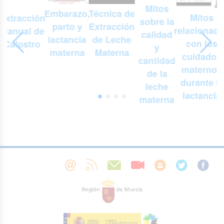
Mitos
Embarazo,
n
Técnica de
Mitos
Extracción
sobre la
parto y
Extracción
relacionad
Manual de
r
calidad
lactancia
de Leche
con los
Calostro
y
materna
Materna
cuidados
cantidad
maternos
de la
durante la
leche
lactancia
materna