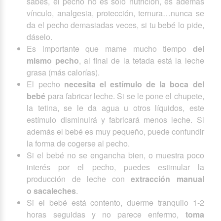
sabes, el pecho no es sólo nutrición, es además
vínculo, analgesia, protección, ternura…nunca se
da el pecho demasiadas veces, si tu bebé lo pide,
dáselo.
Es importante que mame mucho tiempo
del
mismo pecho
, al final de la tetada está la leche
grasa (más calorías).
El pecho
necesita el estímulo de la boca del
bebé
para fabricar leche. Si se le pone el chupete,
la tetina, se le da agua u otros líquidos, este
estímulo disminuirá y fabricará menos leche. Si
además el bebé es muy pequeño, puede confundir
la forma de cogerse al pecho.
Si el bebé no se engancha bien, o muestra poco
interés por el pecho, puedes estimular la
producción de leche con
extracción manual
o sacaleches
.
Si el bebé está contento, duerme tranquilo 1-2
horas seguidas y no parece enfermo,
toma