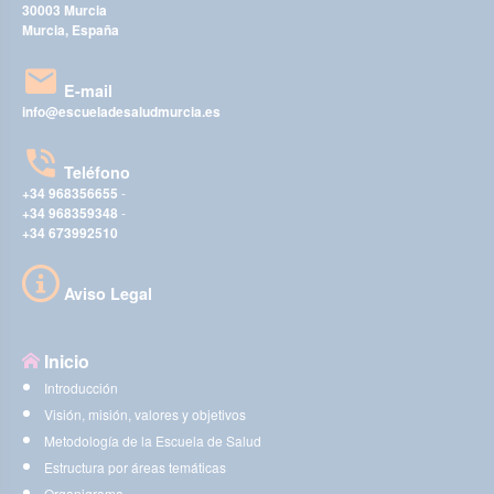
30003 Murcia
Murcia, España
E-mail
info@escueladesaludmurcia.es
Teléfono
+34 968356655
-
+34 968359348
-
+34 673992510
Aviso Legal
Inicio
Introducción
Visión, misión, valores y objetivos
Metodología de la Escuela de Salud
Estructura por áreas temáticas
Organigrama