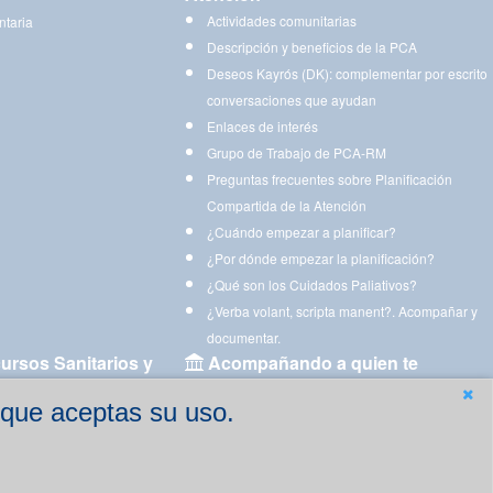
Actividades comunitarias
ntaria
Descripción y beneficios de la PCA
Deseos Kayrós (DK): complementar por escrito
conversaciones que ayudan
Enlaces de interés
Grupo de Trabajo de PCA-RM
Preguntas frecuentes sobre Planificación
Compartida de la Atención
¿Cuándo empezar a planificar?
¿Por dónde empezar la planificación?
¿Qué son los Cuidados Paliativos?
¿Verba volant, scripta manent?. Acompañar y
documentar.
ursos Sanitarios y
Acompañando a quien te
acompaña
 que aceptas su uso.
Aplicaciones para descargar
Ejercicios estimulación cognitiva para imprimir
gen
Ejercicios y juegos de estimulación on line