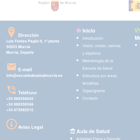
Inicio
Dirección
Mu
Introducción
Luis Fontes Pagán 9, 1ª planta
Visión, misión, valores
30003 Murcia
Murcia, España
y objetivos
Metodología de la
Escuela de Salud
E-mail
info@escueladesaludmurcia.es
Estructura por áreas
temáticas
Organigrama
Teléfono
Contacto
+34 968356655
-
+34 968359348
-
+34 673992510
Aviso Legal
Aula de Salud
Actividad Física y Deporte