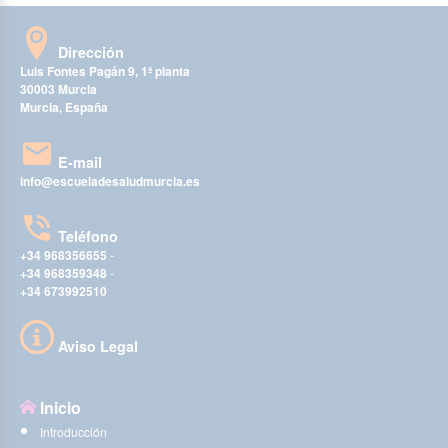
Dirección
Luis Fontes Pagán 9, 1ª planta
30003 Murcia
Murcia, España
E-mail
info@escueladesaludmurcia.es
Teléfono
+34 968356655
-
+34 968359348
-
+34 673992510
Aviso Legal
Inicio
Introducción