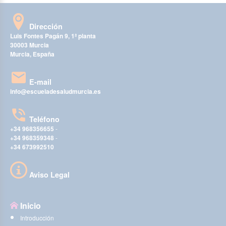
Dirección
Luis Fontes Pagán 9, 1ª planta
30003 Murcia
Murcia, España
E-mail
info@escueladesaludmurcia.es
Teléfono
+34 968356655
-
+34 968359348
-
+34 673992510
Aviso Legal
Inicio
Introducción