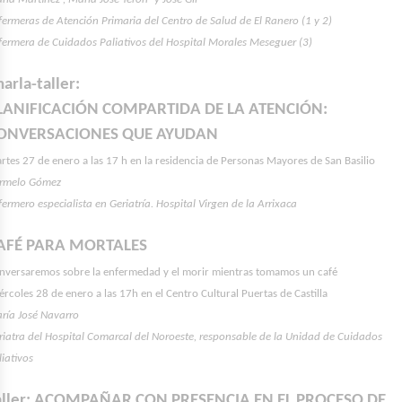
fermeras de Atención Primaria del Centro de Salud de El Ranero (1 y 2)
fermera de Cuidados Paliativos del Hospital Morales Meseguer (3)
harla-taller:
LANIFICACIÓN COMPARTIDA DE LA ATENCIÓN:
ONVERSACIONES QUE AYUDAN
rtes 27 de enero a las 17 h en la residencia de Personas Mayores de San Basilio
rmelo Gómez
fermero especialista en Geriatría. Hospital Virgen de la Arrixaca
AFÉ PARA MORTALES
nversaremos sobre la enfermedad y el morir mientras tomamos un café
ércoles 28 de enero a las 17h en el Centro Cultural Puertas de Castilla
ría José Navarro
riatra del Hospital Comarcal del Noroeste, responsable de la Unidad de Cuidados
liativos
aller: ACOMPAÑAR CON PRESENCIA EN EL PROCESO DE