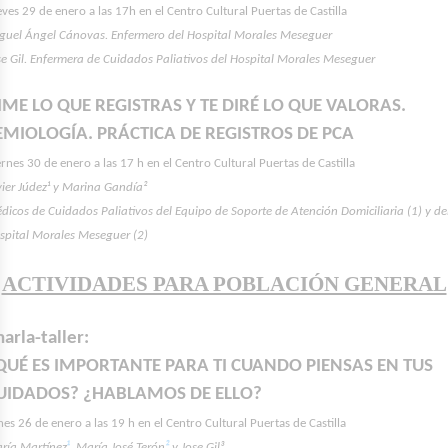
eves 29 de enero a las 17h en el Centro Cultural Puertas de Castilla
guel Ángel Cánovas. Enfermero del Hospital Morales Meseguer
se Gil. Enfermera de Cuidados Paliativos del Hospital Morales Meseguer
IME LO QUE REGISTRAS Y TE DIRÉ LO QUE VALORAS.
EMIOLOGÍA. PRÁCTICA DE REGISTROS DE PCA
ernes 30 de enero a las 17 h en el Centro Cultural Puertas de Castilla
vier Júdez¹ y Marina Gandía²
dicos de Cuidados Paliativos del Equipo de Soporte de Atención Domiciliaria (1) y de
spital Morales Meseguer (2)
ACTIVIDADES PARA POBLACIÓN GENERAL
harla-taller:
QUÉ ES IMPORTANTE PARA TI CUANDO PIENSAS EN TUS
UIDADOS? ¿HABLAMOS DE ELLO?
nes 26 de enero a las 19 h en el Centro Cultural Puertas de Castilla
ría Martínez
¹
, María José Terón
²
y Jose Gil³