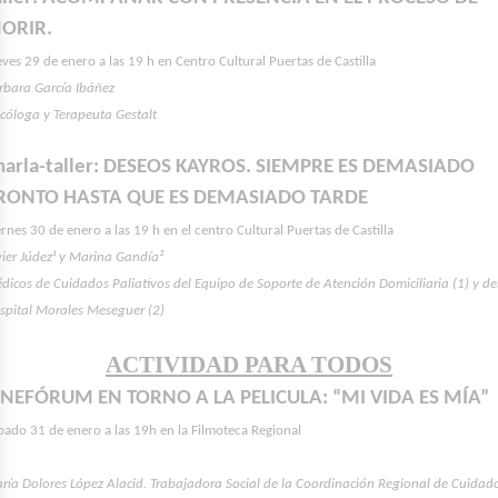
ORIR.
eves 29 de enero a las 19 h en Centro Cultural Puertas de Castilla
rbara García Ibáñez
icóloga y Terapeuta Gestalt
harla-taller: DESEOS KAYROS. SIEMPRE ES DEMASIADO
RONTO HASTA QUE ES DEMASIADO TARDE
ernes 30 de enero a las 19 h en el centro Cultural Puertas de Castilla
vier Júdez¹ y Marina Gandía²
dicos de Cuidados Paliativos del Equipo de Soporte de Atención Domiciliaria (1) y de
spital Morales Meseguer (2)
ACTIVIDAD PARA TODOS
INEFÓRUM EN TORNO A LA PELICULA: “MI VIDA ES MÍA”
bado 31 de enero a las 19h en la Filmoteca Regional
ría Dolores López Alacid. Trabajadora Social de la Coordinación Regional de Cuidad